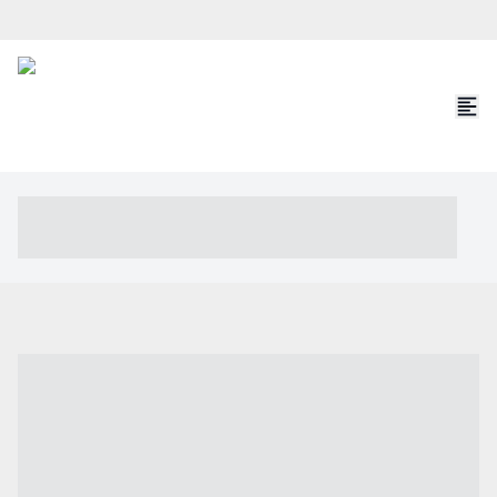
----- ----- -- ------ ---- ---- -- ----- ----- ----- --- ------