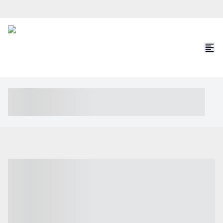
----- ----- -- ------ ---- ---- -- ----- ----- ----- --- ------