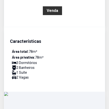
R$ 880.000,00
Venda
Características
Área total:
78
m²
Área privativa:
78
m²
3
Dormitório
s
2
Banheiro
s
1
Suíte
2
Vaga
s