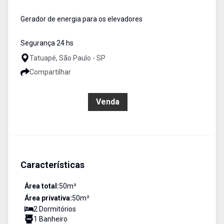
Gerador de energia para os elevadores
Segurança 24 hs
Tatuapé, São Paulo - SP
Compartilhar
R$ 375.000,00
Venda
Características
Área total:
50
m²
Área privativa:
50
m²
2
Dormitório
s
1
Banheiro