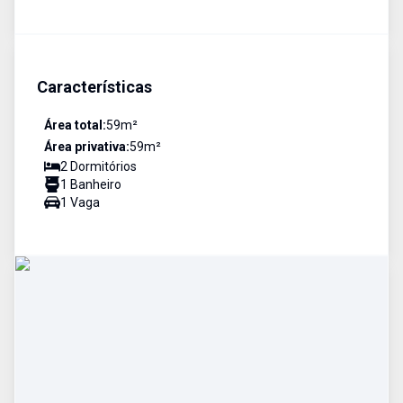
Características
Área total:
59
m²
Área privativa:
59
m²
2
Dormitório
s
1
Banheiro
1
Vaga