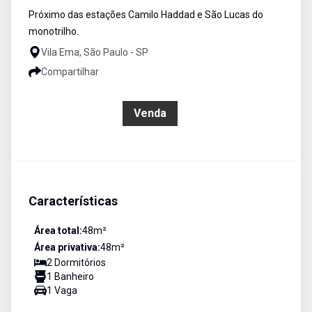
Próximo das estações Camilo Haddad e São Lucas do
monotrilho.
Vila Ema, São Paulo - SP
Compartilhar
R$ 350.000,00
Venda
Características
Área total:
48
m²
Área privativa:
48
m²
2
Dormitório
s
1
Banheiro
1
Vaga