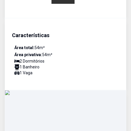
Características
Área total:
54
m²
Área privativa:
54
m²
2
Dormitório
s
1
Banheiro
1
Vaga