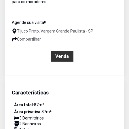
para os moradores.
Agende sua visita!!
Tijuco Preto, Vargem Grande Paulista - SP
Compartilhar
R$ 582.000,00
Venda
Características
Área total:
87
m²
Área privativa:
87
m²
3
Dormitório
s
2
Banheiro
s