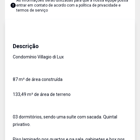
As informações serão utilizadas para que a nossa equipe possa
entrar em contato de acordo com a
política de privacidade e
termos de serviço
Casa em Condominio
Venda
Cód:
1790
Descrição
Condomínio Villagio di Lux
87 m² de área construída
133,49 m² de área de terreno
03 dormitórios, sendo uma suíte com sacada. Quintal
privativo.
Piso laminado nos quartos e na sala, gabinetes e box nos