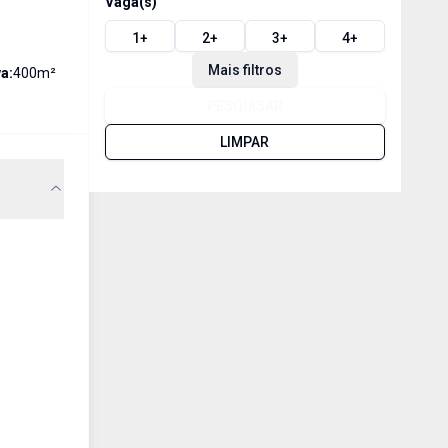
Vaga(s)
1
+
2
+
3
+
4
+
Mais filtros
a:
400
m²
PESQUISAR
LIMPAR