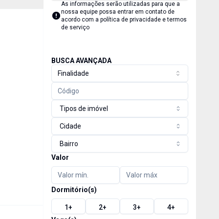
As informações serão utilizadas para que a
nossa equipe possa entrar em contato de
acordo com a
política de privacidade e termos
de serviço
BUSCA AVANÇADA
Finalidade
Tipos de imóvel
Cidade
Bairro
Valor
Dormitório(s)
1
+
2
+
3
+
4
+