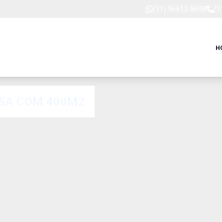
(11) 96613-8698
(1
H
OSA COM 400M2