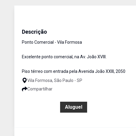
Predio Comercial
Aluguel
Cód:
580
Descrição
Ponto Comercial - Vila Formosa
Excelente ponto comercial, na Av. João XVIII.
Piso térreo com entrada pela Avenida João XXIII, 2050
Vila Formosa, São Paulo - SP
Compartilhar
R$ 10.000,00
Aluguel