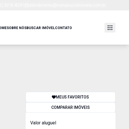
1) 2076-8291
atendimento@romanucciimoveis.com.br
OME
SOBRE NÓS
BUSCAR IMÓVEL
CONTATO
MEUS FAVORITOS
COMPARAR IMÓVEIS
Valor aluguel