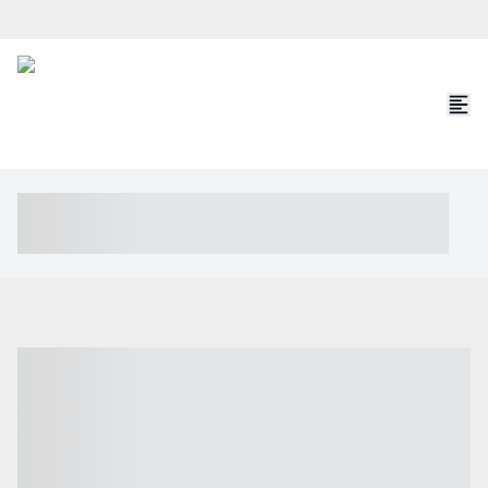
----- ----- -- ------ ---- ---- -- ----- ----- ----- --- ------