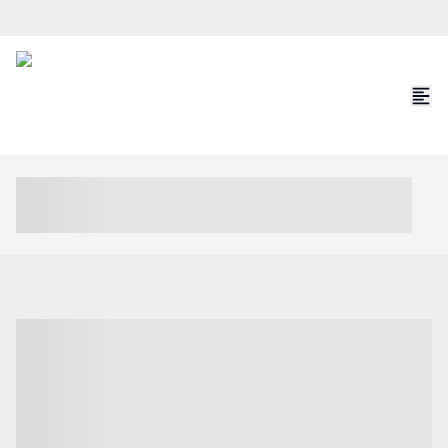
----- ----- -- ------ ---- ---- -- ----- ----- ----- --- ------