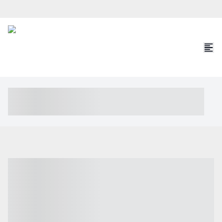
----- ----- -- ------ ---- ---- -- ----- ----- ----- --- ------