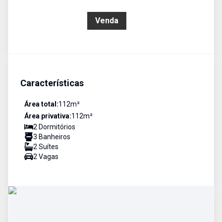
R$ 550.000,00
Venda
Características
Área total:
112
m²
Área privativa:
112
m²
2
Dormitório
s
3
Banheiro
s
2
Suíte
s
2
Vaga
s